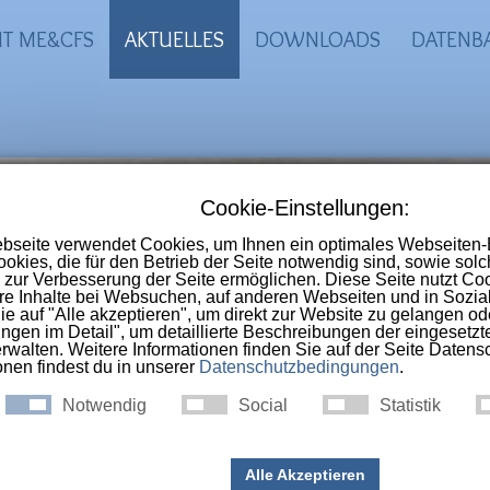
IT ME&CFS
AKTUELLES
DOWNLOADS
DATENB
-CFS Portal
 Online-Selbsthilfegruppe im deutschs
nschen die an
ME, CFS, Long-Covid, Pos
ac-Syndrom
erkrankt sind.
um eine Ambulanz nicht immer