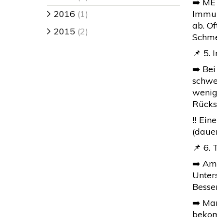
➡️ ME 
2016
(1)
Immun
>
ab. Of
2015
(2)
>
Schme
📌 5. 
➡️ Be
schwe
wenig
Rücksi
‼️ Ei
(dauer
📌 6.
➡️ Am
Unters
Besse
➡️ Ma
bekom