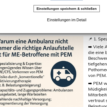
einige Anlaufstelle ist – beso
t PEM
rstellt: 17. September 2025
📌 1. Spe
➡️ Viele
die eine 
Beschwer
tiefgehen
Pathomec
von PEM.
➡️ PEM wi
Müdigkei
Mitarbei
vertraut 
Belastun