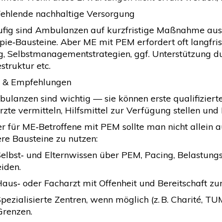
 Fehlende nachhaltige Versorgung
ufig sind Ambulanzen auf kurzfristige Maßnahme ausge
pie‑Bausteine. Aber ME mit PEM erfordert oft langfris
g, Selbstmanagementstrategien, ggf. Unterstützung dur
struktur etc.
it & Empfehlungen
bulanzen sind wichtig — sie können erste qualifizier
zte vermitteln, Hilfsmittel zur Verfügung stellen und
r für ME‑Betroffene mit PEM sollte man nicht allein au
re Bausteine zu nutzen:
 Selbst‑ und Elternwissen über PEM, Pacing, Belast
iden.
Haus‑ oder Facharzt mit Offenheit und Bereitschaft z
 Spezialisierte Zentren, wenn möglich (z. B. Charité,
Grenzen.