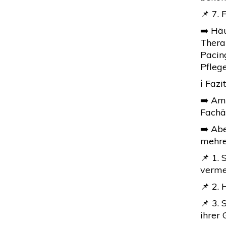
📌 7.
➡️ Hä
Thera
Pacin
Pflege
ℹ️ Faz
➡️ Am
Fachär
➡️ Abe
mehre
📌 1.
verme
📌 2. 
📌 3.
ihrer 