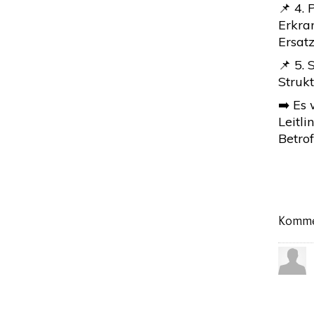
📌 4.
Erkra
Ersat
📌 5. 
Strukt
➡️ Es
Leitl
Betro
Komme