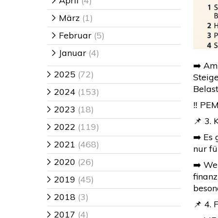
April
(4)
>
März
(1)
>
Februar
(5)
>
Januar
(4)
>
➡️ Am
2025
(72)
>
Steig
Belast
2024
(153)
>
‼️ PEM
2023
(18)
>
📌 3.
2022
(119)
>
➡️ Es
2021
(468)
>
nur fü
2020
(26)
>
➡️ We
finanz
2019
(45)
>
beson
2018
(3)
>
📌 4.
2017
(4)
>