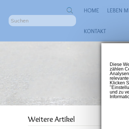
0
HOME
LEBEN M
S
u
KONTAKT
c
h
e
n
ME
.
.
.
Größte
für Me
Post-V
War
Weitere Artikel