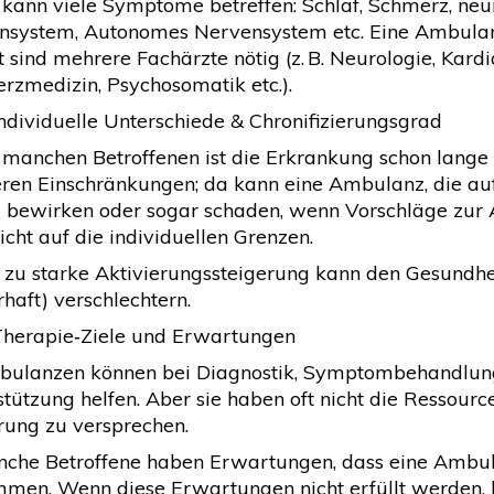
kann viele Symptome betreffen: Schlaf, Schmerz, neuro
system, Autonomes Nervensystem etc. Eine Ambulanz 
t sind mehrere Fachärzte nötig (z. B. Neurologie, Kard
rzmedizin, Psychosomatik etc.).
Individuelle Unterschiede & Chronifizierungsgrad
i manchen Betroffenen ist die Erkrankung schon lang
ren Einschränkungen; da kann eine Ambulanz, die auf 
 bewirken oder sogar schaden, wenn Vorschläge zur A
cht auf die individuellen Grenzen.
ne zu starke Aktivierungssteigerung kann den Gesundh
haft) verschlechtern.
 Therapie‑Ziele und Erwartungen
bulanzen können bei Diagnostik, Symptombehandlung
tützung helfen. Aber sie haben oft nicht die Ressourc
rung zu versprechen.
nche Betroffene haben Erwartungen, dass eine Ambul
men. Wenn diese Erwartungen nicht erfüllt werden, k