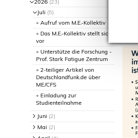
all
2026
(23)
>
Juli
(5)
mi
>
•
Aufruf vom M.E.-Kollektiv
•
Das M.E.-Kollektiv stellt sich
E
vor
•
Unterstütze die Forschung -
Prof. Stark Fatigue Zentrum
•
2-teiliger Artikel von
Deutschlandfunk.de über
ME/CFS
•
Einladung zur
Studienteilnahme
Juni
(2)
>
Mai
(2)
>