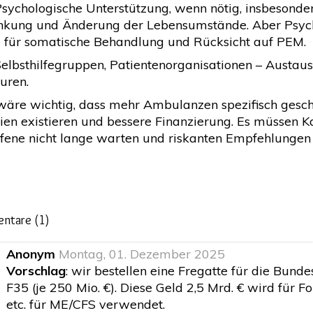
 Psychologische Unterstützung, wenn nötig, insbesond
nkung und Änderung der Lebensumstände. Aber Psychot
z für somatische Behandlung und Rücksicht auf PEM.
Selbsthilfegruppen, Patientenorganisationen – Austaus
uren.
 wäre wichtig, dass mehr Ambulanzen spezifisch gesc
inien existieren und bessere Finanzierung. Es müssen 
ffene nicht lange warten und riskanten Empfehlungen 
ntare (
1
)
Anonym
Montag, 01. Dezember 2025
Vorschlag
: wir bestellen eine Fregatte für die Bunde
F35 (je 250 Mio. €). Diese Geld 2,5 Mrd. € wird für 
etc. für ME/CFS verwendet.