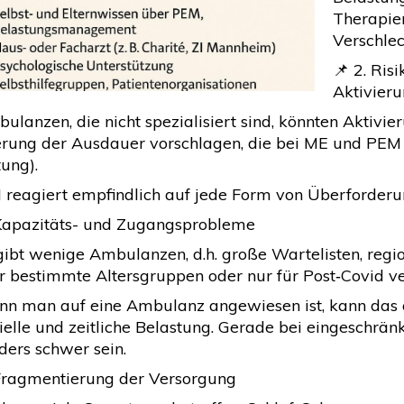
Therapie
Verschlec
📌 2. Ris
Aktivier
bulanzen, die nicht spezialisiert sind, könnten Akti
erung der Ausdauer vorschlagen, die bei ME und PEM ge
ung).
 reagiert empfindlich auf jede Form von Überforderung
 Kapazitäts- und Zugangsprobleme
 gibt wenige Ambulanzen, d.h. große Wartelisten, re
r bestimmte Altersgruppen oder nur für Post‑Covid ve
nn man auf eine Ambulanz angewiesen ist, kann das a
ielle und zeitliche Belastung. Gerade bei eingeschrä
ders schwer sein.
 Fragmentierung der Versorgung