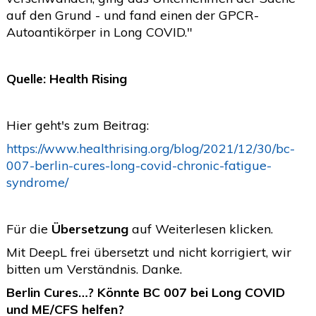
auf den Grund - und fand einen der GPCR-
2020
(26)
>
Autoantikörper in Long COVID."
2019
(45)
>
2018
(3)
>
Quelle: Health Rising
2017
(4)
>
2016
(1)
>
Hier geht's zum Beitrag:
2015
(2)
https://www.healthrising.org/blog/2021/12/30/bc-
>
007-berlin-cures-long-covid-chronic-fatigue-
syndrome/
Für die
Übersetzung
auf Weiterlesen klicken.
Mit DeepL frei übersetzt und nicht korrigiert, wir
bitten um Verständnis. Danke.
Berlin Cures…? Könnte BC 007 bei Long COVID
und ME/CFS helfen?