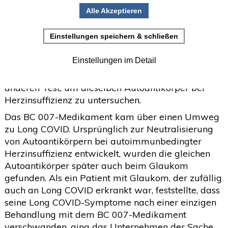
Erstellt: 31. Dezember 2021
•
Einladung zur Studienteilnahme
"Während Carmen Scheibenbogens Gruppe
Juni
(2)
Autoantikörper aufspürte, die die Funktion der
>
Blutgefäße bei chronischem Erschöpfungssyndrom
Mai
(2)
>
(ME/CFS) beeinträchtigen, verwendete eine kleine
April
(4)
deutsche Gruppe namens Berlin Cures einen
>
anderen Test, um dieselben Autoantikörper bei
März
(1)
>
Herzinsuffizienz zu untersuchen.
Februar
(5)
>
Das BC 007-Medikament kam über einen Umweg
zu Long COVID. Ursprünglich zur Neutralisierung
Januar
(4)
>
von Autoantikörpern bei autoimmunbedingter
2025
(72)
>
Herzinsuffizienz entwickelt, wurden die gleichen
Autoantikörper später auch beim Glaukom
2024
(153)
>
gefunden. Als ein Patient mit Glaukom, der zufällig
2023
(18)
>
auch an Long COVID erkrankt war, feststellte, dass
seine Long COVID-Symptome nach einer einzigen
2022
(119)
>
Behandlung mit dem BC 007-Medikament
2021
(468)
>
verschwanden, ging das Unternehmen der Sache