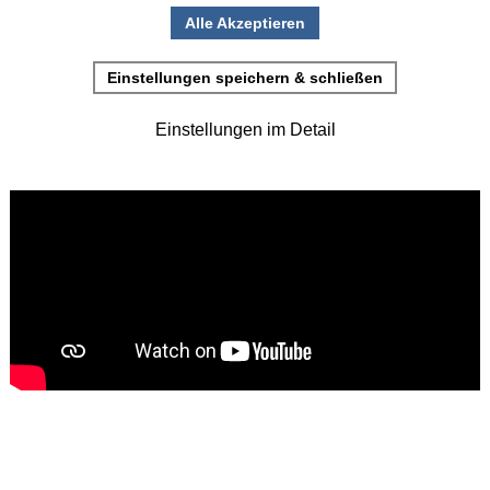
Einblicke aus der Immundefekt-Ambulanz mit
•
Einladung zur Studienteilnahme
Frau Prof. Dr. Scheibenbogen von der Charité in
Berlin:
Juni
(2)
>
Mai
(2)
>
April
(4)
>
März
(1)
>
Februar
(5)
>
Januar
(4)
>
2025
(72)
>
2024
(153)
>
2023
(18)
>
2022
(119)
>
2021
(468)
>