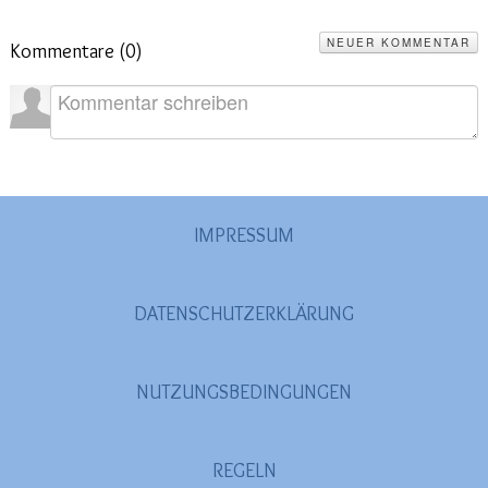
2020
(26)
>
NEUER KOMMENTAR
Kommentare (
0
)
2019
(45)
>
2018
(3)
>
2017
(4)
>
2016
(1)
>
2015
(2)
>
IMPRESSUM
DATENSCHUTZERKLÄRUNG
NUTZUNGSBEDINGUNGEN
REGELN